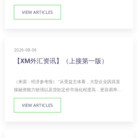
吒之魔童闹海》，再到《八仙！》，被很多网友称为“神话
VIEW ARTICLES
梦工厂”的成都高新区，不断书写着数字文创产业的奇迹。
数字文创只是一隅。作为全国首批...
2026-08-06
【XM外汇资讯】（上接第一版）
（来源：经济参考报） “从受益主体看，大型企业因其直
接融资能力较强以及贷款定价市场化程度高，更容易率先
采取跟踪DR作为贷款利率基准。以DR为贷款定价‘锚’在早
VIEW ARTICLES
期阶段侧重于建立货币市场与信贷市场之间的价格联动机
制，而非直接改变实际定价水平。在...