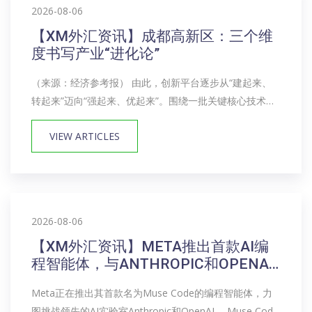
2026-08-06
【XM外汇资讯】成都高新区：三个维
度书写产业“进化论”
（来源：经济参考报） 由此，创新平台逐步从“建起来、
转起来”迈向“强起来、优起来”。围绕一批关键核心技术，
成都高新区实施揭榜挂帅型研发机构（新型研发机构）“岷
VIEW ARTICLES
山行动”计划，目前已有13个团队成功揭榜落地，建成高能
级公共技术平台21个，形成...
2026-08-06
【XM外汇资讯】META推出首款AI编
程智能体，与ANTHROPIC和OPENAI
展开竞争
Meta正在推出其首款名为Muse Code的编程智能体，力
图挑战领先的AI实验室Anthropic和OpenAI。 Muse Code