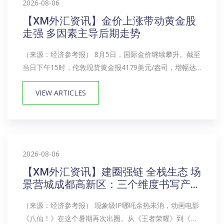
2026-08-06
【XM外汇资讯】金价上涨带动黄金股
走强 多因素主导后期走势
（来源：经济参考报） 8月5日，国际金价继续攀升。截至
当日下午15时，伦敦现货黄金报4179美元/盎司，增幅达
2.38%；纽约黄金期货主力报4235.6美元/盎司，较上一交
VIEW ARTICLES
易日上涨2%。 随着本轮金价强势上涨，黄金股也集体走
强。Wind数据...
2026-08-06
【XM外汇资讯】建圈强链 全栈生态 场
景营城成都高新区：三个维度书写产
业“进化论”
（来源：经济参考报） 现象级IP哪吒余热未消，动画电影
《八仙！》在这个暑期再次出圈。从《王者荣耀》到《哪