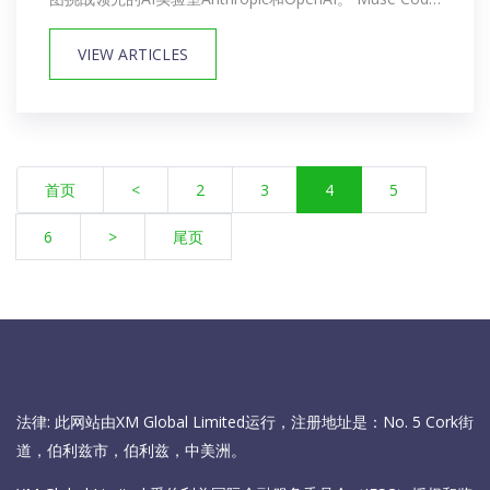
是AI主管亚Alexandr Wang发布的最新重要产品，他领导
VIEW ARTICLES
Meta超级智能实验室并负责基...
首页
<
2
3
4
5
6
>
尾页
法律: 此网站由XM Global Limited运行，注册地址是：No. 5 Cork街
道，伯利兹市，伯利兹，中美洲。