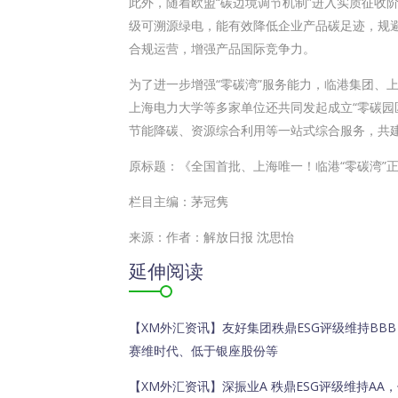
此外，随着欧盟“碳边境调节机制”进入实质征收
级可溯源绿电，能有效降低企业产品碳足迹，规
合规运营，增强产品国际竞争力。
为了进一步增强“零碳湾”服务能力，临港集团、
上海电力
大学等多家单位还共同发起成立“零碳园
节能降碳、资源综合利用等一站式综合服务，共
原标题：《全国首批、上海唯一！临港“零碳湾”
栏目主编：茅冠隽
来源：作者：解放日报 沈思怡
延伸阅读
【XM外汇资讯】友好集团秩鼎ESG评级维持BB
赛维时代、低于银座股份等
【XM外汇资讯】深振业A 秩鼎ESG评级维持A