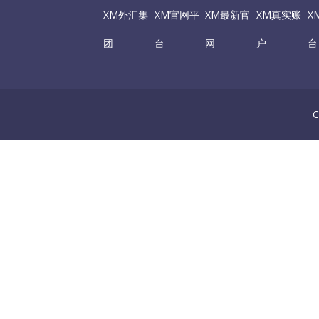
XM外汇集
XM官网平
XM最新官
XM真实账
X
团
台
网
户
台
C