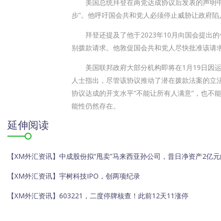
美国总统拜登在两党达成协议后发表的声明中表
步”。他呼吁国会共和党人必须停止威胁让政府陷
拜登还提及了他于2023年10月向国会提出的
别拨款请求。他敦促国会共和党人尽快批准该请
美国联邦政府大部分机构即将在1月19日因运转
人士指出，尽管该协议推动了潜在拨款法案的立
协议达成的开支水平“不能让所有人满意”，也不
能性仍然存在。
延伸阅读
【XM外汇资讯】中成股份拟“甩卖”马来西亚孙公司，昔日净资产2亿元
【XM外汇资讯】宇树科技IPO，创两项纪录
【XM外汇资讯】603221，二度停牌核查！此前12天11涨停