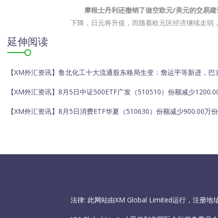
摩根士丹利还撤销了做空欧元/美元的交易建
下降，日元将升值，而随着欧元区经济继续走弱
延伸阅读
【XM外汇资讯】鲁北化工十大流通股东格局生变：詹运平等新进，巴
【XM外汇资讯】8月5日中证500ETF广发（510510）份额减少1200.
【XM外汇资讯】8月5日消费ETF华夏（510630）份额减少900.00万
法律: 此网站由XM Global Limited运行，