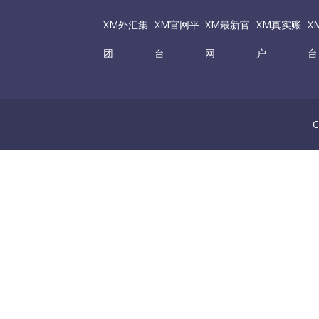
XM外汇集
XM官网平
XM最新官
XM真实账
X
团
台
网
户
台
C