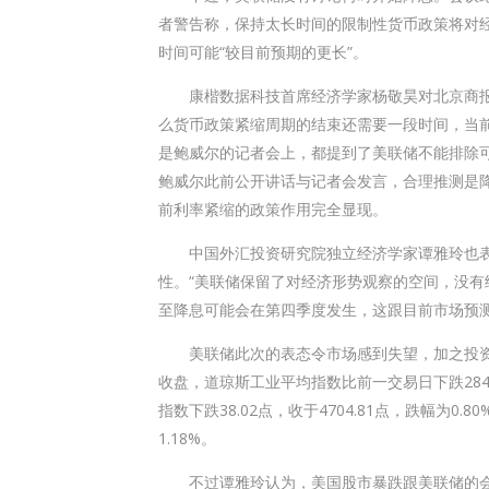
者警告称，保持太长时间的限制性货币政策将对
时间可能“较目前预期的更长”。
康楷数据科技首席经济学家杨敬昊对北京商报
么货币政策紧缩周期的结束还需要一段时间，当前
是鲍威尔的记者会上，都提到了美联储不能排除
鲍威尔此前公开讲话与记者会发言，合理推测是降
前利率紧缩的政策作用完全显现。
中国外汇投资研究院独立经济学家谭雅玲也表
性。“美联储保留了对经济形势观察的空间，没
至降息可能会在第四季度发生，这跟目前市场预
美联储此次的表态令市场感到失望，加之投资
收盘，道琼斯工业平均指数比前一交易日下跌284.85
指数下跌38.02点，收于4704.81点，跌幅为0.8
1.18%。
不过谭雅玲认为，美国股市暴跌跟美联储的会议