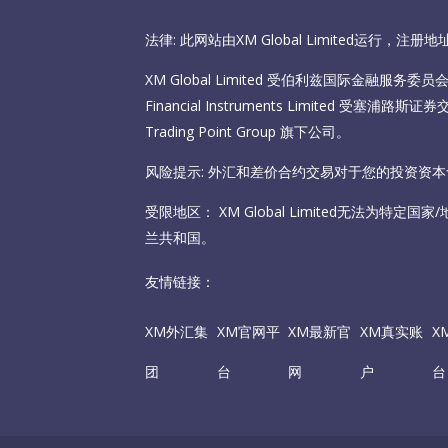
法律: 此网站由XM Global Limited运行，
XM Global Limited 受伯利兹国际金融服务委员会（I
Financial Instruments Limited 受塞
Trading Point Group 旗下公司。
风险提示: 外汇和差价合约交易对于您的投资资
受限地区： XM Global Limited无法为特定
兰共和国。
友情链接：
XM外汇集
XM官网平
XM最新官
XM真实账
X
团
台
网
户
台