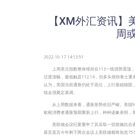
【XM外汇资讯】
周
2022-10-17 14:13:51
上周美元指数整体维持在113一线强势震荡，盘中
过度涨幅，最低触及112.14，但多头很快卷土重
认为，美国当前通胀仍处于高位，上行基础稳固
续走强奠定基调。
从上周数据来看，通胀形势依旧严峻。美国9月C
歇根消费者通胀预期重新上行，种种迹象表明，
美联储会议纪要重申了其采取一切措施抗击通
甚至直言今年剩下两次会议上美联储都将加息75