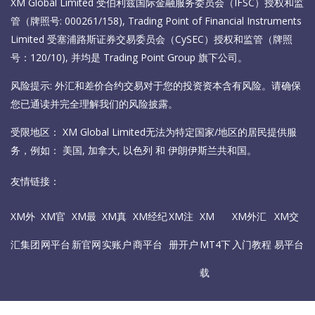
XM Global Limited 受伯利兹国际金融服务委员会（IFSC）授权和监
管（牌照号: 000261/158), Trading Point of Financial Instruments
Limited 受塞浦路斯证券交易委员会（CySEC）授权和监管（牌照
号：120/10), 并均是 Trading Point Group 旗下公司。
风险提示: 外汇和差价合约交易对于您的投资资本含有风险。请确保
您已通读并完全理解我们的风险披露。
受限地区： XM Global Limited无法为特定国家/地区的居民提供服
务，例如： 美国, 加拿大, 以色列 和 伊朗伊斯兰共和国。
友情链接：
XM外
XM官
XM最
XM真
XM经纪
XM注
XM
XM外汇
XM交
汇集团
网平台
新官网
实账户
商平台
册开户
MT4下
入门教程
易平台
载